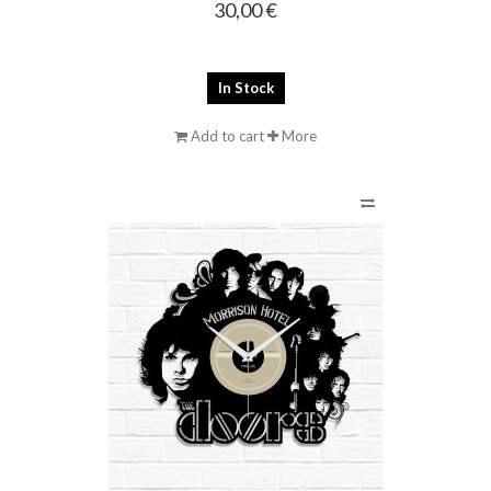
30,00 €
In Stock
Add to cart
More