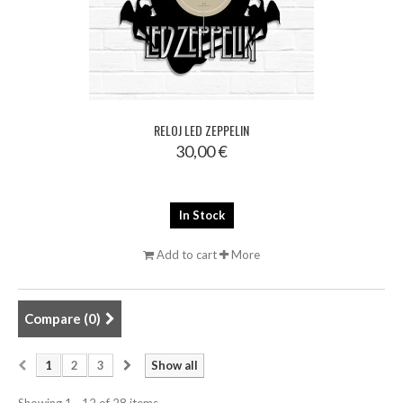
RELOJ LED ZEPPELIN
30,00 €
In Stock
Add to cart
More
Compare (
0
)
1
2
3
Show all