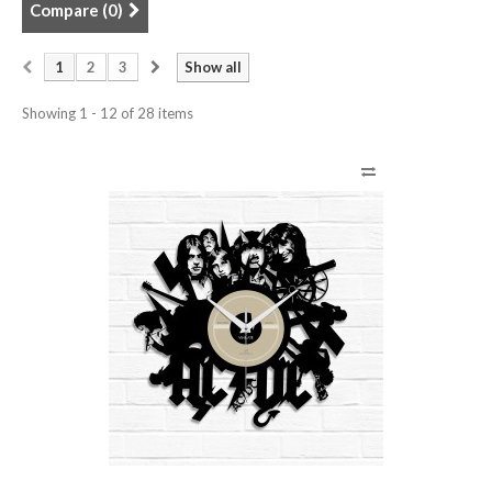
Compare (
0
)
1
2
3
Show all
Showing 1 - 12 of 28 items