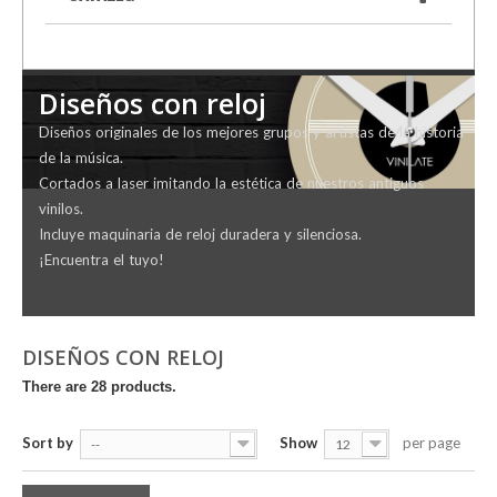
Diseños con reloj
Diseños originales de los mejores grupos y artistas de la historia
de la música.
Cortados a laser imitando la estética de nuestros antiguos
vinilos.
Incluye maquinaria de reloj duradera y silenciosa.
¡Encuentra el tuyo!
DISEÑOS CON RELOJ
There are 28 products.
Sort by
Show
per page
--
12