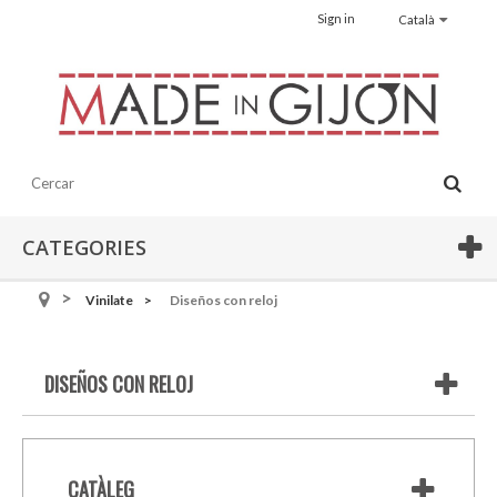
Sign in
Català
CATEGORIES
Vinilate
Diseños con reloj
DISEÑOS CON RELOJ
CATÀLEG