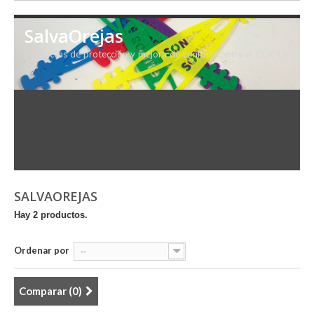
SalvaOrejas
Productos de protección y mejora de confort contra el COVID-
19
SALVAOREJAS
Hay 2 productos.
Ordenar por
--
Comparar (
0
)